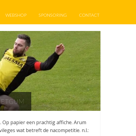
WEBSHOP
SPONSORING
CONTACT
EETGUM
 Op papier een prachtig affiche. Arum
eges wat betreft de nacompetitie. n.l.: