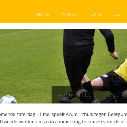
HOME
VV ARUM
TEAMS
SJO
ARUM THUIS TEGEN B
mende zaterdag 11 mei speelt Arum 1 thuis tegen Beetgum.
l tweede worden om zo in aanmerking te komen voor de privil