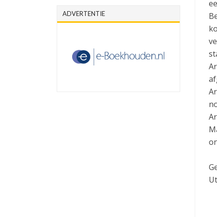
ee
ADVERTENTIE
Be
ko
ve
st
Ar
af
Ar
no
Ar
Ma
on
Ge
Ut