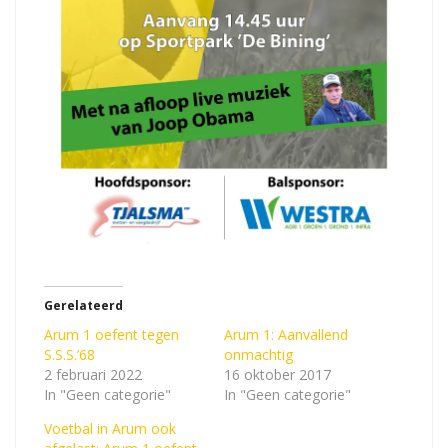
Gerelateerd
Arum 1 oefent tegen
Arum 1: Aanvallend
S.S.S.’68
onmachtig
2 februari 2022
16 oktober 2017
In "Geen categorie"
In "Geen categorie"
Voetbal in Arum ook