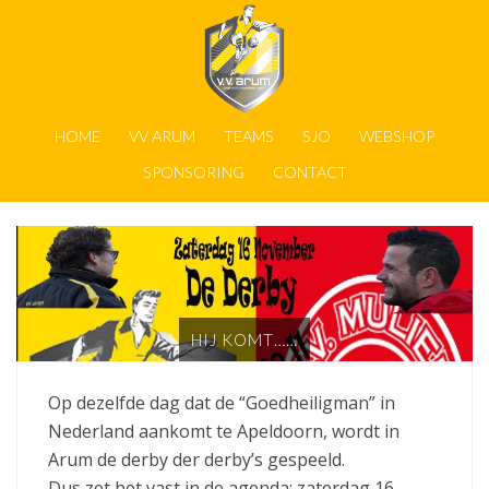
HOME
VV ARUM
TEAMS
SJO
WEBSHOP
SPONSORING
CONTACT
HIJ KOMT……
Op dezelfde dag dat de “Goedheiligman” in
Nederland aankomt te Apeldoorn, wordt in
Arum de derby der derby’s gespeeld.
Dus zet het vast in de agenda; zaterdag 16