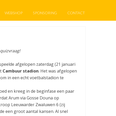
WEBSHOP
SPONSORING
CONTACT
 quizvraag!
 speelde afgelopen zaterdag (21 januari
et
Cambuur stadion
. Het was afgelopen
 om in een echt voetbalstadion te
oed en kreeg in de beginfase een paar
ordat Arum via Gosse Douna op
kroop Leeuwarder Zwaluwen 6 (zij
de een groot aantal kansen. Al snel