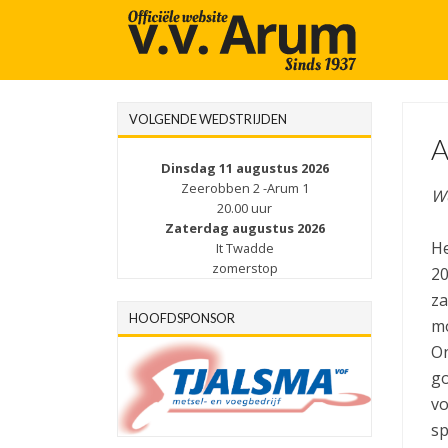
VOLGENDE WEDSTRIJDEN
A
Dinsdag 11 augustus 2026
Zeerobben 2 -Arum 1
We
20.00 uur
Zaterdag augustus 2026
He
It Twadde
zomerstop
20
za
HOOFDSPONSOR
mo
On
go
vo
sp