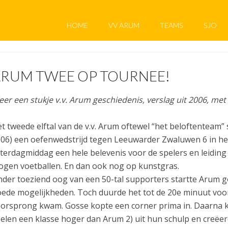
HOME
VV ARUM
TEAMS
SJO
RUM TWEE OP TOURNEE!
er een stukje v.v. Arum geschiedenis, verslag uit 2006, met
t tweede elftal van de v.v. Arum oftewel “het beloftenteam”
06) een oefenwedstrijd tegen Leeuwarder Zwaluwen 6 in h
terdagmiddag een hele belevenis voor de spelers en leiding
gen voetballen. En dan ook nog op kunstgras.
der toeziend oog van een 50-tal supporters startte Arum g
ede mogelijkheden. Toch duurde het tot de 20e minuut vo
orsprong kwam. Gosse kopte een corner prima in. Daarna 
elen een klasse hoger dan Arum 2) uit hun schulp en creëer