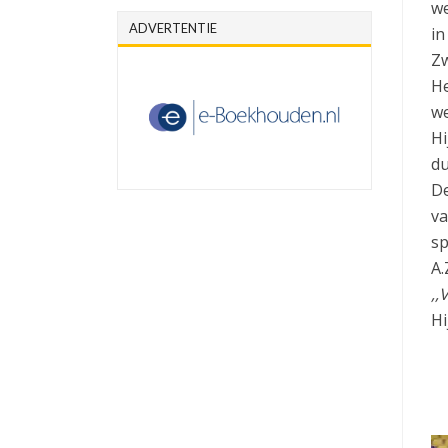
we
ADVERTENTIE
in
Zw
He
we
Hi
du
De
va
sp
A.
,,
Hi