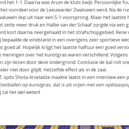
rd het 1-1. Daarna was Arum de kluts kwijt. Persoonlijke fo
 het voordeel voor de Leeuwarder Zwaluwen werd. Na de rust
aluwen liep uit naar een 5-1 voorsprong. Maar het laatste 
t zette meer druk en Halbe van der Schaaf zorgde via een go
rd kort daarna neergehaald in het strafschopgebied. Rene v
j bepaalde de eindstand in een overigens zeer sportieve weds
s goed af. Hopelijk krijgt het laatste halfuur een goed vervo
 meningen over het kunstgras waren verschillend. Volgens 
n zijn liezen door deze ondergrond. Conclusie de bal rolt sne
eler niet door glijdt. Hetzelfde effect als in de zaal.
Z. spits Shota Arveladze maakte laatst in een interview een pr
Voetballen op kunstgras, dat is als vrijen met een opblaaspo
j zal het wel weten!