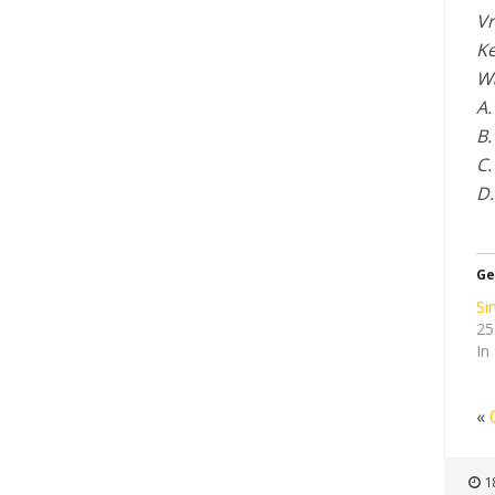
Vr
Ke
Wa
A.
B.
C.
D.
Ge
Si
25
In
«
18