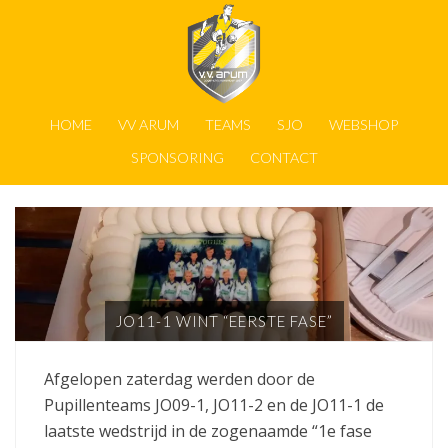
HOME
VV ARUM
TEAMS
SJO
WEBSHOP
SPONSORING
CONTACT
JO11-1 WINT “EERSTE FASE”
Afgelopen zaterdag werden door de
Pupillenteams JO09-1, JO11-2 en de JO11-1 de
laatste wedstrijd in de zogenaamde “1e fase