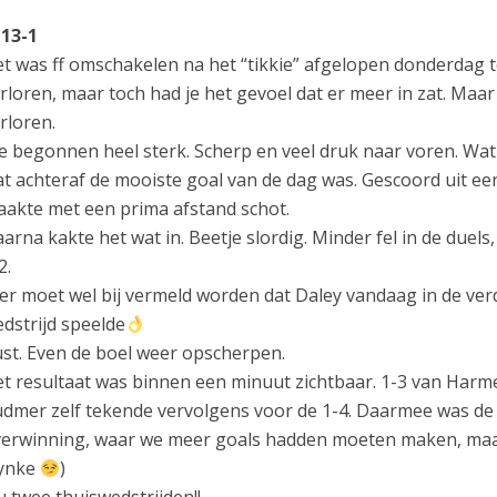
13-1
t was ff omschakelen na het “tikkie” afgelopen donderdag
rloren, maar toch had je het gevoel dat er meer in zat. Maa
rloren.
 begonnen heel sterk. Scherp en veel druk naar voren. Wat a
t achteraf de mooiste goal van de dag was. Gescoord uit een 
akte met een prima afstand schot.
arna kakte het wat in. Beetje slordig. Minder fel in de duels
2.
er moet wel bij vermeld worden dat Daley vandaag in de ver
dstrijd speelde
st. Even de boel weer opscherpen.
t resultaat was binnen een minuut zichtbaar. 1-3 van Har
dmer zelf tekende vervolgens voor de 1-4. Daarmee was de 
erwinning, waar we meer goals hadden moeten maken, ma
ynke
)