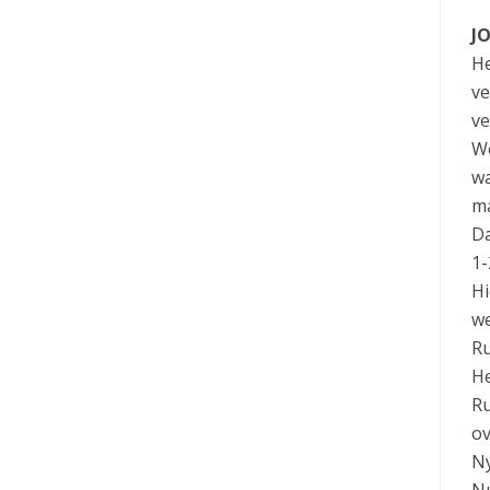
JO
He
ve
ve
We
wa
ma
Da
1-
Hi
we
Ru
He
Ru
ov
N