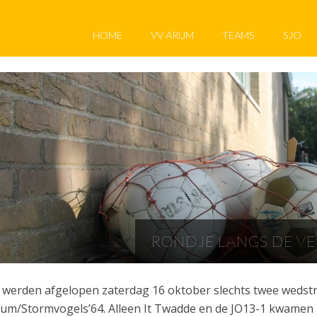
HOME
VV ARUM
TEAMS
SJO
RONDJE LANGS DE V
 werden afgelopen zaterdag 16 oktober slechts twee wedst
um/Stormvogels’64. Alleen It Twadde en de JO13-1 kwamen in