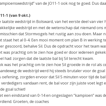
ampioenswedstrijd” van de JO11-1 ook nog te goed. Dus daar
11-1 (van 9 okt.)
 laatste wedstrijd in Bolsward, van het eerste deel van vier
kkelijke wedstrijd en met de wetenschap dat niemand ons m
 misschien dat Stormvogels het rustig aan zou doen. Maar nie
t staat het al 0-4. Een mooi moment om plan B in werking te
er gescoord, behalve Sil. Dus de opdracht voor het team was d
t was prachtig om te zien hoe goed er door iedereen geke
el had: zorgen dat die laatste bal bij Sil terecht kwam.
k was het prachtig om te zien hoe Sil groeide in de rol als
andeweg de wedstrijd werd hij steeds brutaler voor de goal
s oefening, zorgden ervoor dat Sil 5 minuten voor tijd de bal v
 verdedigers vandaan rent, de bal voor zijn juiste voet legt
 de goal schiet!
t een eindstand van 0-14 en ongeslagen “kampioen” was de
rdiend. Groeten, de coaches