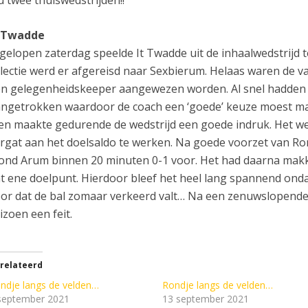
 twee thuiswedstrijden!!
t Twadde
gelopen zaterdag speelde It Twadde uit de inhaalwedstrijd
lectie werd er afgereisd naar Sexbierum. Helaas waren de v
n gelegenheidskeeper aangewezen worden. Al snel hadden 
ngetrokken waardoor de coach een ‘goede’ keuze moest make
en maakte gedurende de wedstrijd een goede indruk. Het we
rgat aan het doelsaldo te werken. Na goede voorzet van Ro
ond Arum binnen 20 minuten 0-1 voor. Het had daarna makke
t ene doelpunt. Hierdoor bleef het heel lang spannend ondan
or dat de bal zomaar verkeerd valt… Na een zenuwslopende 
izoen een feit.
relateerd
ndje langs de velden…
Rondje langs de velden…
september 2021
13 september 2021