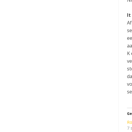
Nu
I
Af
se
ee
aa
K 
ve
st
da
vo
se
Ge
Ro
7 