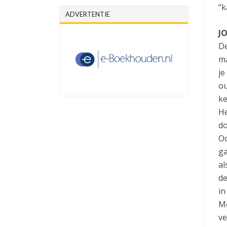
“k
ADVERTENTIE
JO
De
ma
je
ou
ke
He
do
Oo
ga
al
de
in
Me
ve