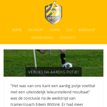
HOME
VV ARUM
TEAMS
SJO
WEBSHOP
SPONSORING
CONTACT
VERLIES NA AARDIG POTJE!
“Het was van ons kant een aardig potje voetbal
met een uiteindelijk teleurstellend resultaat”
was de conclusie na de wedstrijd van
trainer/coach Edwin Wittink. Er had meer