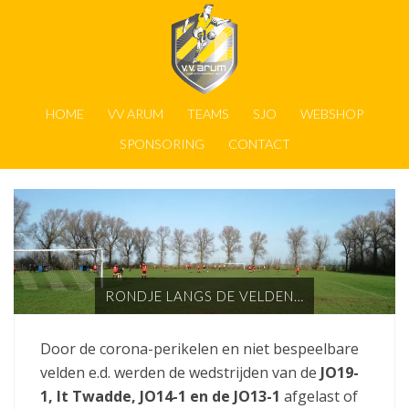
HOME
VV ARUM
TEAMS
SJO
WEBSHOP
SPONSORING
CONTACT
RONDJE LANGS DE VELDEN…
Door de corona-perikelen en niet bespeelbare
velden e.d. werden de wedstrijden van de
JO19-
1, It Twadde, JO14-1 en de JO13-1
afgelast of