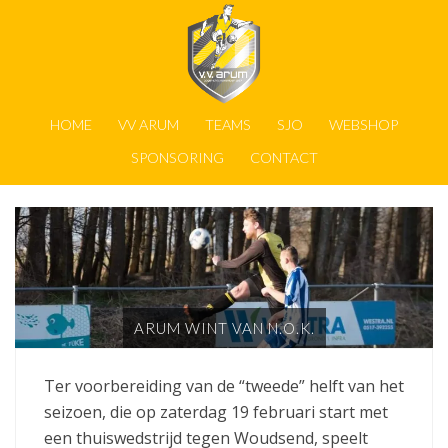
HOME
VV ARUM
TEAMS
SJO
WEBSHOP
SPONSORING
CONTACT
ARUM WINT VAN N.O.K.
Ter voorbereiding van de “tweede” helft van het
seizoen, die op zaterdag 19 februari start met
een thuiswedstrijd tegen Woudsend, speelt