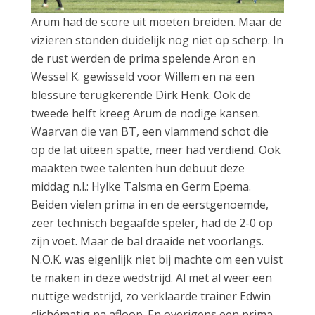
Arum had de score uit moeten breiden. Maar de
vizieren stonden duidelijk nog niet op scherp. In
de rust werden de prima spelende Aron en
Wessel K. gewisseld voor Willem en na een
blessure terugkerende Dirk Henk. Ook de
tweede helft kreeg Arum de nodige kansen.
Waarvan die van BT, een vlammend schot die
op de lat uiteen spatte, meer had verdiend. Ook
maakten twee talenten hun debuut deze
middag n.l.: Hylke Talsma en Germ Epema.
Beiden vielen prima in en de eerstgenoemde,
zeer technisch begaafde speler, had de 2-0 op
zijn voet. Maar de bal draaide net voorlangs.
N.O.K. was eigenlijk niet bij machte om een vuist
te maken in deze wedstrijd. Al met al weer een
nuttige wedstrijd, zo verklaarde trainer Edwin
clichématig na afloop. En overigens een prima