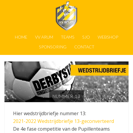
HOME
VV ARUM
TEAMS
SJO
WEBSHOP
SPONSORING
CONTACT
NUMMER 13
Hier wedstrijdbriefje nummer 13:
2021-2022 Wedstrijdbriefje 13-geconverteerd
De 4e fase competitie van de Pupillenteams