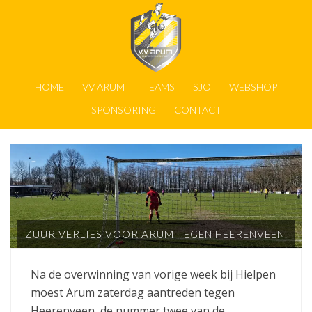
HOME
VV ARUM
TEAMS
SJO
WEBSHOP
SPONSORING
CONTACT
ZUUR VERLIES VOOR ARUM TEGEN HEERENVEEN.
Na de overwinning van vorige week bij Hielpen
moest Arum zaterdag aantreden tegen
Heerenveen, de nummer twee van de