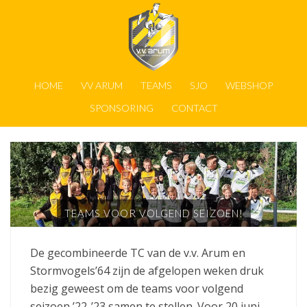
HOME
VV ARUM
TEAMS
SJO
WEBSHOP
SPONSORING
CONTACT
TEAMS VOOR VOLGEND SEIZOEN!
De gecombineerde TC van de v.v. Arum en
Stormvogels’64 zijn de afgelopen weken druk
bezig geweest om de teams voor volgend
seizoen ’22-’23 samen te stellen. Voor 20 juni