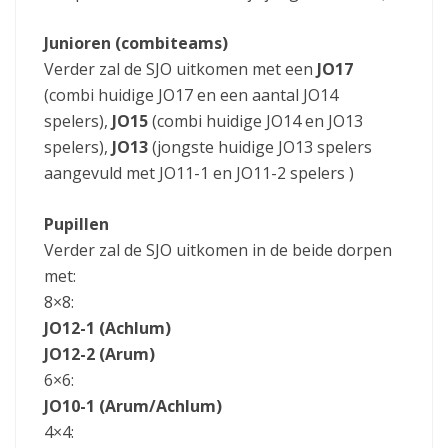
Junioren (combiteams)
Verder zal de SJO uitkomen met een
JO17
(combi huidige JO17 en een aantal JO14
spelers),
JO15
(combi huidige JO14 en JO13
spelers),
JO13
(jongste huidige JO13 spelers
aangevuld met JO11-1 en JO11-2 spelers )
Pupillen
Verder zal de SJO uitkomen in de beide dorpen
met:
8×8:
JO12-1 (Achlum)
JO12-2 (Arum)
6×6:
JO10-1 (Arum/Achlum)
4×4: