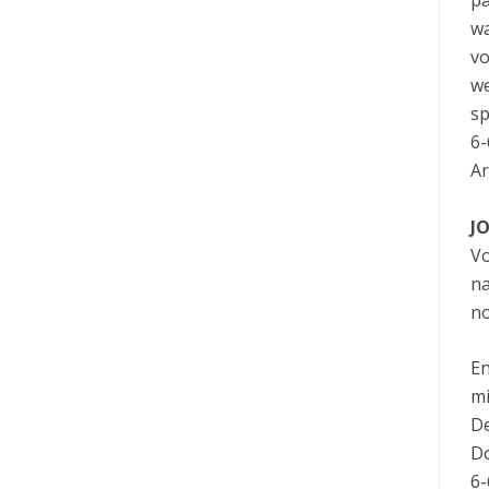
pa
wa
vo
we
sp
6-
Ar
JO
Vo
na
no
En
mi
De
Do
6-