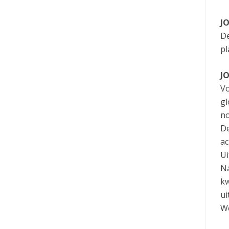
JO
De
pl
JO
Vo
gl
no
De
ac
Ui
Na
kw
ui
We