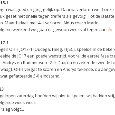
15-1
gin was goed en ging gelijk op. Daarna verloren we ff onz
uk gezet met snelle tegen treffers als gevolg. Tot de laatste
n. Maar helaas met 4-1 verloren. Aldus coach Mario
lgend weekend we gaan er gewoon weer vol tegen aan
17-1
gen OHH JO17-1 (Oudega, Heeg, HJSC), speelde in de beker
eelde de JO17 een goede wedstrijd. Vooral de eerste fase 
a Andrys en Rudmer werd 2-0. Daarna en zeker de tweede hel
waagt. OHH vergat te scoren en Andrys tekende, op aangeve
twat geflatteerde 3-0 eindstand.
23
gelopen zaterdag hoefden wij niet te spelen, wij hadden vrij,
lgende week weer.
rslag volgt…