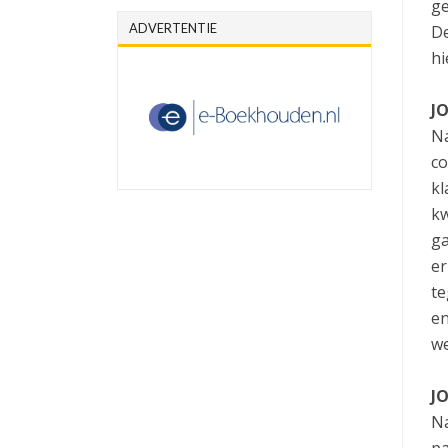
ge
ADVERTENTIE
De
hi
J
Na
co
kl
kw
ga
er
te
en
we
JO
Na