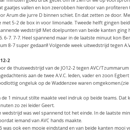
ar minuten goed druk gezet om te zien of we op voorspro
t gaatjes vallen en kon zeerobben hierdoor van profiteren 
or Arum die jurre D binnen schiet. En dat zetten ze door. M
 met 5-2 de box in voor limonade. Tweede helft gingen beid
annende wedstrijd! Met doelpunten van beide kanten ging he
6. 6-7. 7-7. Heel spannend maar in de laatste minuut kon Ben
um 8-7 super gedaan!! Volgende week uitwedstrijd tegen A.
12-2
or de thuiswedstrijd van de JO12-2 tegen AVC/Tzummarum w
gedachtenis aan de twee A.V.C. leden, vader en zoon Egbert 
odlottig ongeluk op de Waddenzee waren omgekomen.(zie 
 de 1 minuut stilte maakte veel indruk op beide teams. Dat k
nuten zo zei leider Geert.
 wedstrijd was wel spannend tot het einde. In de laatste mi
ordat iemand van AVC hands maakte.
6 was ook een mooie eindstand en van beide kanten mooi vo