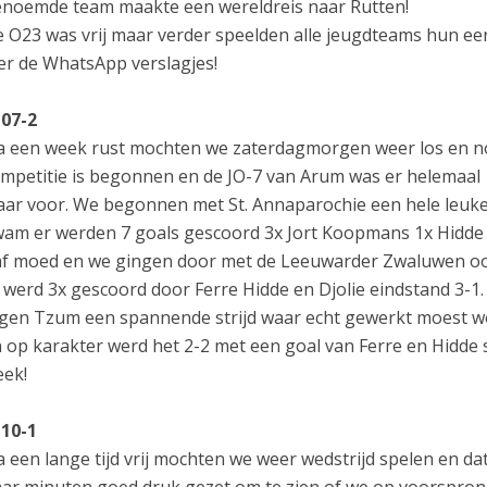
noemde team maakte een wereldreis naar Rutten!
 O23 was vrij maar verder speelden alle jeugdteams hun eers
er de WhatsApp verslagjes!
O07-2
 een week rust mochten we zaterdagmorgen weer los en not
mpetitie is begonnen en de JO-7 van Arum was er helemaal
aar voor. We begonnen met St. Annaparochie een hele leuke
am er werden 7 goals gescoord 3x Jort Koopmans 1x Hidde 2
f moed en we gingen door met de Leeuwarder Zwaluwen ook
 werd 3x gescoord door Ferre Hidde en Djolie eindstand 3-1.
gen Tzum een spannende strijd waar echt gewerkt moest wo
 op karakter werd het 2-2 met een goal van Ferre en Hidde
ek!
10-1
 een lange tijd vrij mochten we weer wedstrijd spelen en d