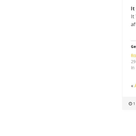
I
It
a
Ge
Ro
29
In
«
1