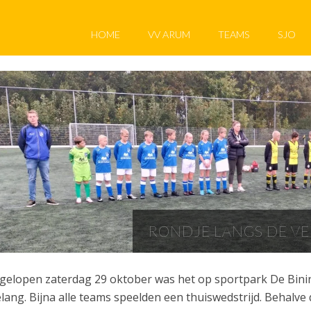
HOME
VV ARUM
TEAMS
SJO
RONDJE LANGS DE V
gelopen zaterdag 29 oktober was het op sportpark De Bini
lang. Bijna alle teams speelden een thuiswedstrijd. Behalve d