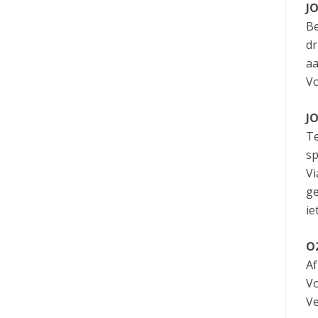
JO
Be
dr
aa
Vo
JO
Te
sp
Vi
ge
ie
O
Af
Vo
Ve