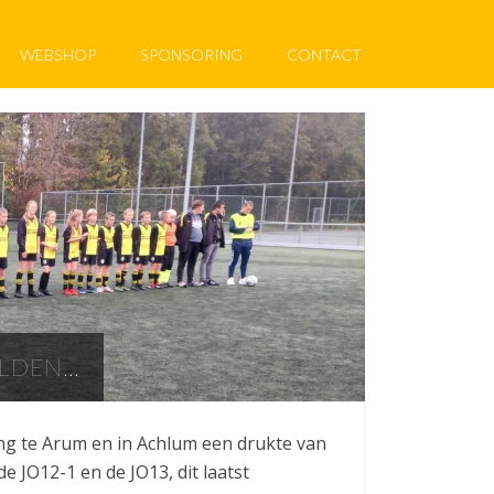
WEBSHOP
SPONSORING
CONTACT
ELDEN…
ng te Arum en in Achlum een drukte van
e JO12-1 en de JO13, dit laatst