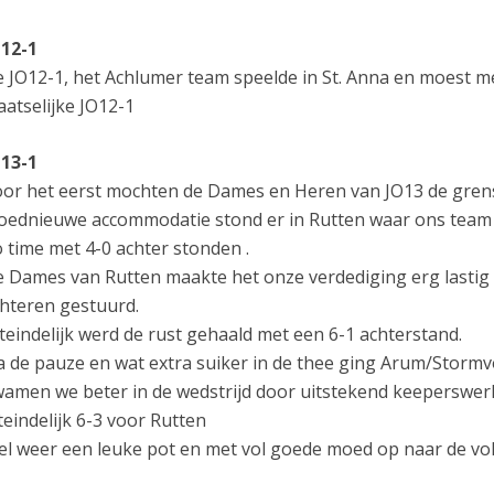
12-1
 JO12-1, het Achlumer team speelde in St. Anna en moest m
aatselijke JO12-1
13-1
or het eerst mochten de Dames en Heren van JO13 de grens
oednieuwe accommodatie stond er in Rutten waar ons team 
 time met 4-0 achter stonden .
 Dames van Rutten maakte het onze verdediging erg lastig 
hteren gestuurd.
teindelijk werd de rust gehaald met een 6-1 achterstand.
 de pauze en wat extra suiker in de thee ging Arum/Storm
amen we beter in de wedstrijd door uitstekend keeperswer
teindelijk 6-3 voor Rutten
l weer een leuke pot en met vol goede moed op naar de vol