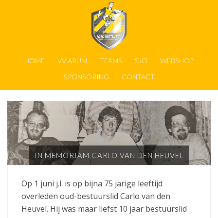
HOME
VV ARUM
TEAMS
SJO
WEBSHOP
SPONSORING
CONTACT
IN MEMORIAM CARLO VAN DEN HEUVEL
Op 1 juni j.l. is op bijna 75 jarige leeftijd
overleden oud-bestuurslid Carlo van den
Heuvel. Hij was maar liefst 10 jaar bestuurslid