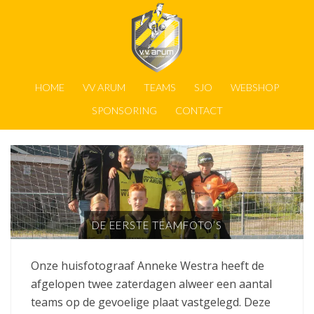
HOME
VV ARUM
TEAMS
SJO
WEBSHOP
SPONSORING
CONTACT
DE EERSTE TEAMFOTO’S
Onze huisfotograaf Anneke Westra heeft de
afgelopen twee zaterdagen alweer een aantal
teams op de gevoelige plaat vastgelegd. Deze