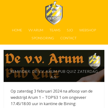
HOME
VV ARUM
TEAMS
SJO
WEBSHOP
SPONSORING
CONTACT
REMINDER: DE V.V. ARUM PUB QUIZ ZATERDAG
A.S.
Op zaterdag 3 februari 2024 na afloop van de
wedstrijd Arum 1 – TOP’63 1 om ongeveer
17.45/18.00 uur in kantine de Bining: