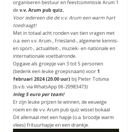
organiseren bestuur en feestcommissie Arum 1
de
v.v. Arum pub quiz.
Voor iedereen die de v.v. Arum een warm hart
toedraagt!
Met in totaal acht ronden van tien vragen met
o.a. een v.v. Arum-, Friesland-, algemene kennis-
en sport-, actualiteit-, muziek- en nationale en
internationale voetbalronde.
Opgave als groepje van 3 tot 5 personen
(bedenk een leuke groepsnaam) voor
1
februari 2024 (20.00 uur)
bij Pieter Tolsma
(b.v.b. via WhatsApp 06-20983473)
Inleg 5 euro per team!
Er zijn leuke prijzen te winnen, de eeuwige
roem en de v.v. Arum pub quiz wissel bokaal
Dit allemaal met een hapje (o.a. broodje warm
vlees) frituurhapje en een drankje.