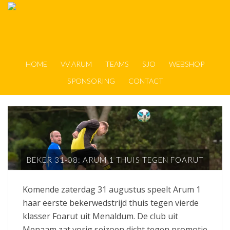
HOME
VV ARUM
TEAMS
SJO
WEBSHOP
SPONSORING
CONTACT
BEKER 31-08: ARUM 1 THUIS TEGEN FOARUT
Komende zaterdag 31 augustus speelt Arum 1
haar eerste bekerwedstrijd thuis tegen vierde
klasser Foarut uit Menaldum. De club uit
Menaam zat vorig seizoen dicht tegen promotie