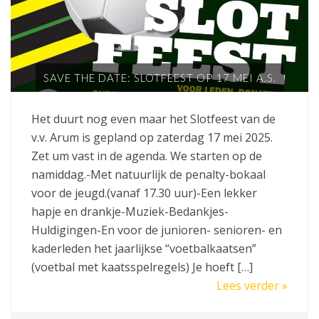
SAVE THE DATE: SLOTFEEST OP 17 MEI A.S.
Het duurt nog even maar het Slotfeest van de
v.v. Arum is gepland op zaterdag 17 mei 2025.
Zet um vast in de agenda. We starten op de
namiddag.-Met natuurlijk de penalty-bokaal
voor de jeugd.(vanaf 17.30 uur)-Een lekker
hapje en drankje-Muziek-Bedankjes-
Huldigingen-En voor de junioren- senioren- en
kaderleden het jaarlijkse “voetbalkaatsen”
(voetbal met kaatsspelregels) Je hoeft […]
Lees verder »