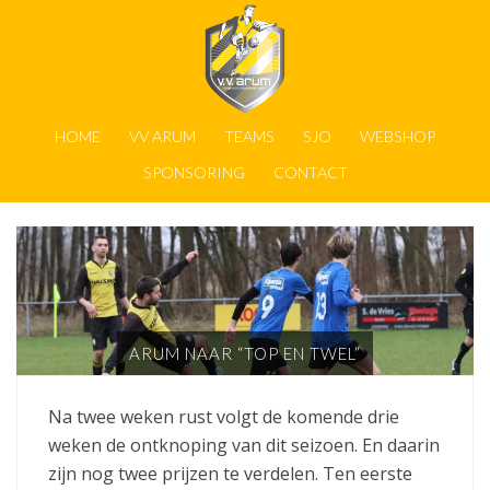
HOME
VV ARUM
TEAMS
SJO
WEBSHOP
SPONSORING
CONTACT
ARUM NAAR “TOP EN TWEL”
Na twee weken rust volgt de komende drie
weken de ontknoping van dit seizoen. En daarin
zijn nog twee prijzen te verdelen. Ten eerste