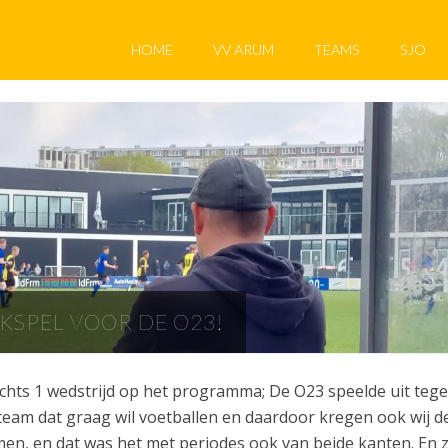
HOME
VV ARUM
TEAMS
SJO
JKSPEL VOOR DE O23!
echts 1 wedstrijd op het programma; De O23 speelde uit teg
team dat graag wil voetballen en daardoor kregen ook wij d
men, en dat was het met periodes ook van beide kanten. En 