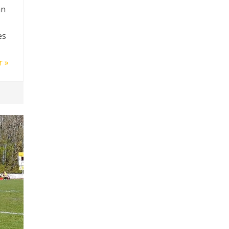
an
es
r »