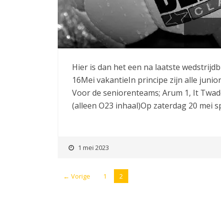
Hier is dan het een na laatste wedstrijd
16Mei vakantieIn principe zijn alle junio
Voor de seniorenteams; Arum 1, It Twad
(alleen O23 inhaal)Op zaterdag 20 mei s
1 mei 2023
← Vorige
1
2