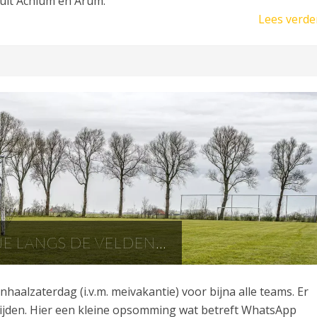
 uit Achlum en Arum.
Lees verde
E LANGS DE VELDEN…
nhaalzaterdag (i.v.m. meivakantie) voor bijna alle teams. Er
jden. Hier een kleine opsomming wat betreft WhatsApp