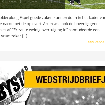
ERSPEELT TWEE PUNTEN
olderploeg Espel goede zaken kunnen doen in het kader va
 die nacompetitie oplevert. Arum was ook de bovenliggende
et af. “Er zat te weinig overtuiging in” concludeerde een
 Arum zeker […]
Lees verde