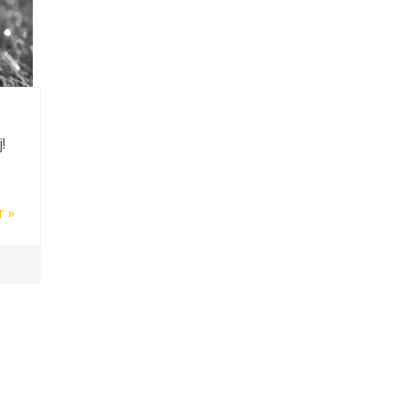
e
!
r »