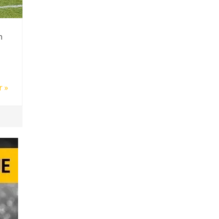
n
r »