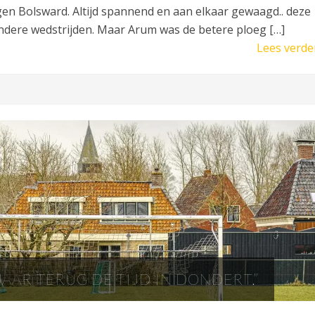
egen Bolsward. Altijd spannend en aan elkaar gewaagd.. deze
e andere wedstrijden. Maar Arum was de betere ploeg […]
Lees verde
 JAAR TERUG DE TIJD IN DONDERT.”