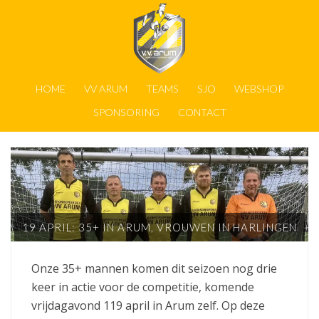
HOME
VV ARUM
TEAMS
SJO
WEBSHOP
SPONSORING
CONTACT
19 APRIL: 35+ IN ARUM, VROUWEN IN HARLINGEN
Onze 35+ mannen komen dit seizoen nog drie
keer in actie voor de competitie, komende
vrijdagavond 119 april in Arum zelf. Op deze