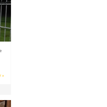
e
r »