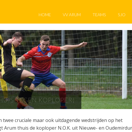
HOME
VV ARUM
TEAMS
SJO
HUIS TEGEN KOPLOPER!
 twee cruciale maar ook uitdagende wedstrijden op het
 Arum thuis de koploper N.O.K. uit Nieuwe- en Oudemirdu