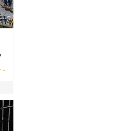
n
r »