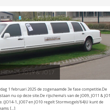
CHEMA’S JO19 & JO17
rdag 1 februari 2025 de zogenaamde 3e fase competitie.De
staan nu op deze site.De rijschema’s van de JO09, JO11 & JO
e. (JO14-1, JO07 en JO10 regelt Stormvogels’64)U kunt de
Teams […]