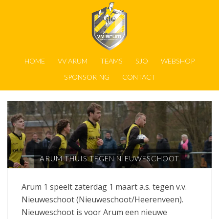
HOME
VV ARUM
TEAMS
SJO
WEBSHOP
SPONSORING
CONTACT
ARUM THUIS TEGEN NIEUWESCHOOT
Arum 1 speelt zaterdag 1 maart a.s. tegen v.v.
Nieuweschoot (Nieuweschoot/Heerenveen).
Nieuweschoot is voor Arum een nieuwe