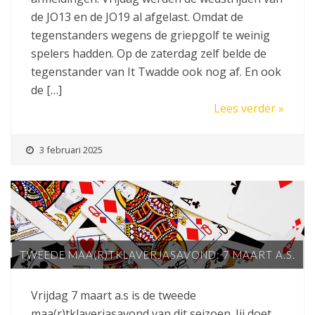
de JO13 en de JO19 al afgelast. Omdat de
tegenstanders wegens de griepgolf te weinig
spelers hadden. Op de zaterdag zelf belde de
tegenstander van It Twadde ook nog af. En ook
de […]
Lees verder »
3 februari 2025
TWEEDE MAA(R)TKLAVERJASAVOND: 7 MAART A.S.
Vrijdag 7 maart a.s is de tweede
maa(r)tklaverjasavond van dit seizoen. Jij doet