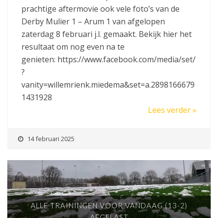
prachtige aftermovie ook vele foto’s van de
Derby Mulier 1 – Arum 1 van afgelopen
zaterdag 8 februari j.l. gemaakt. Bekijk hier het
resultaat om nog even na te
genieten: https://www.facebook.com/media/set/
?
vanity=willemrienk.miedema&set=a.2898166679
1431928
Lees verder »
14 februari 2025
ALLE TRAININGEN VOOR VANDAAG (13-2)
AFGELAST