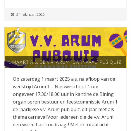
24 februari 2025
1 MAART A.S. DE V.V. ARUM “CARNAVAL” PUB QUIZ.
Op zaterdag 1 maart 2025 a.s. na afloop van de
wedstrijd Arum 1 – Nieuweschoot 1 om
ongeveer 17.30/18.00 uur in kantine de Bining:
organiseren bestuur en feestcommissie Arum 1
de jaarlijkse v.v. Arum pub quiz. dit jaar met als
thema carnaval!Voor iedereen die de v.v. Arum
een warm hart toedraagt! Met in totaal acht