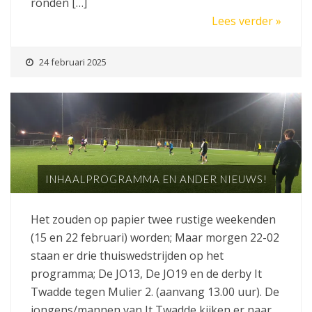
ronden […]
Lees verder »
24 februari 2025
INHAALPROGRAMMA EN ANDER NIEUWS!
Het zouden op papier twee rustige weekenden
(15 en 22 februari) worden; Maar morgen 22-02
staan er drie thuiswedstrijden op het
programma; De JO13, De JO19 en de derby It
Twadde tegen Mulier 2. (aanvang 13.00 uur). De
jongens/mannen van It Twadde kijken er naar