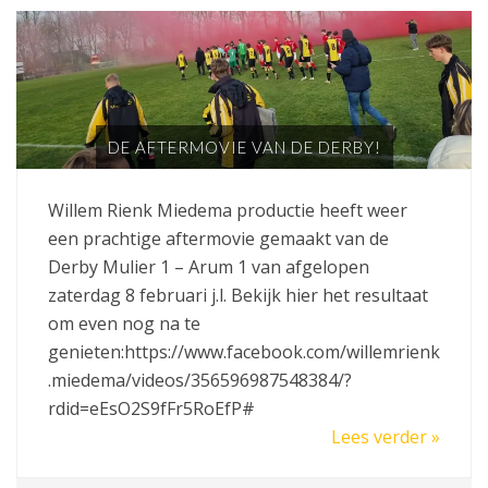
DE AFTERMOVIE VAN DE DERBY!
Willem Rienk Miedema productie heeft weer
een prachtige aftermovie gemaakt van de
Derby Mulier 1 – Arum 1 van afgelopen
zaterdag 8 februari j.l. Bekijk hier het resultaat
om even nog na te
genieten:https://www.facebook.com/willemrienk
.miedema/videos/356596987548384/?
rdid=eEsO2S9fFr5RoEfP#
Lees verder »