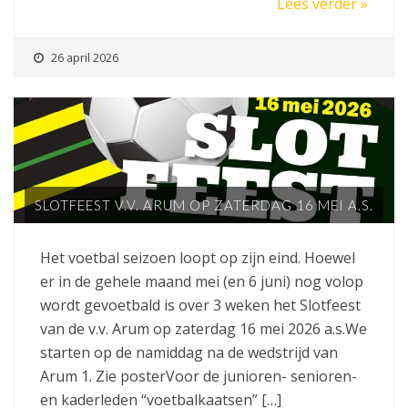
Lees verder »
26 april 2026
SLOTFEEST V.V. ARUM OP ZATERDAG 16 MEI A.S.
Het voetbal seizoen loopt op zijn eind. Hoewel
er in de gehele maand mei (en 6 juni) nog volop
wordt gevoetbald is over 3 weken het Slotfeest
van de v.v. Arum op zaterdag 16 mei 2026 a.s.We
starten op de namiddag na de wedstrijd van
Arum 1. Zie posterVoor de junioren- senioren-
en kaderleden “voetbalkaatsen” […]