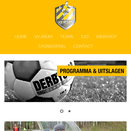
HOME
VV ARUM
TEAMS
SJO
WEBSHOP
SPONSORING
CONTACT