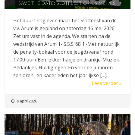
SAVE THE DATE: SLOTFEEST OP 16 MEI A.S.
Het duurt nog even maar het Slotfeest van de
v.v. Arum is gepland op zaterdag 16 mei 2026.
Zet um vast in de agenda. We starten na de
wedstrijd van Arum 1- S.S.S.’68 1.-Met natuurlijk
de penalty-bokaal voor de jeugd.(vanaf rond
17.00 uur)-Een lekker hapje en drankje-Muziek-
Bedankjes-Huldigingen-En voor de junioren-
senioren- en kaderleden het jaarlijkse […]
Lees verder »
9 april 2026