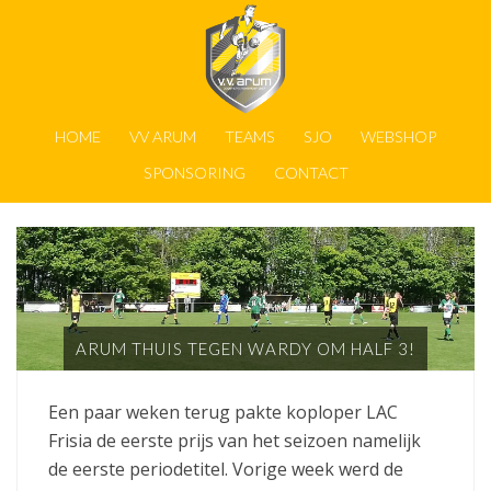
HOME
VV ARUM
TEAMS
SJO
WEBSHOP
SPONSORING
CONTACT
ARUM THUIS TEGEN WARDY OM HALF 3!
Een paar weken terug pakte koploper LAC
Frisia de eerste prijs van het seizoen namelijk
de eerste periodetitel. Vorige week werd de