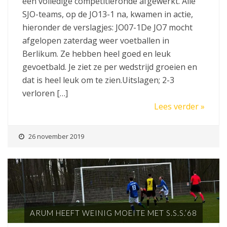
een volledige competitieronde afgewerkt. Alle
SJO-teams, op de JO13-1 na, kwamen in actie,
hieronder de verslagjes: JO07-1De JO7 mocht
afgelopen zaterdag weer voetballen in
Berlikum. Ze hebben heel goed en leuk
gevoetbald. Je ziet ze per wedstrijd groeien en
dat is heel leuk om te zien.Uitslagen; 2-3
verloren […]
Lees verder »
26 november 2019
ARUM HEEFT WEINIG MOEITE MET S.S.S.’68