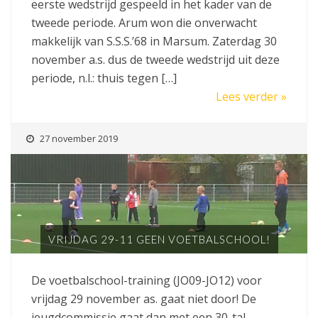
eerste wedstrijd gespeeld in het kader van de
tweede periode. Arum won die onverwacht
makkelijk van S.S.S.’68 in Marsum. Zaterdag 30
november a.s. dus de tweede wedstrijd uit deze
periode, n.l.: thuis tegen […]
Lees verder »
27 november 2019
VRIJDAG 29-11 GEEN VOETBALSCHOOL!
De voetbalschool-training (JO09-JO12) voor
vrijdag 29 november as. gaat niet door! De
jeugdcommissie gaat dan met een 30-tal