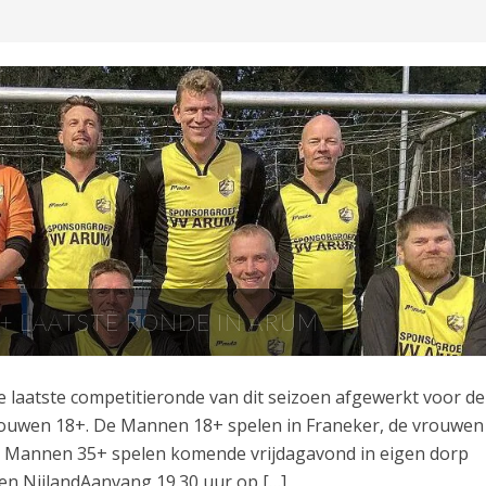
+ LAATSTE RONDE IN ARUM
laatste competitieronde van dit seizoen afgewerkt voor de
ouwen 18+. De Mannen 18+ spelen in Franeker, de vrouwen
 Mannen 35+ spelen komende vrijdagavond in eigen dorp
 en NijlandAanvang 19.30 uur op […]