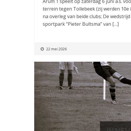
Arum 1 speelt op zaterdag 6 juni a.s. v
terrein tegen Tollebeek (zij werden 10e 
na overleg van beide clubs; De wedstrij
sportpark “Pieter Bultsma” van […]
22 mei 2026
IN MEM