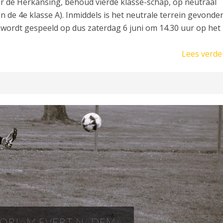
oor de Herkansing, behoud vierde klasse-schap, op neutraal
in de 4e klasse A). Inmiddels is het neutrale terrein gevonde
d wordt gespeeld op dus zaterdag 6 juni om 14.30 uur op het
Lees verde
ORIAM EVERT NADEMA