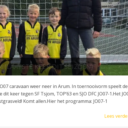
M (LAATSTE KEER DIT SEIZOEN)
 JO07 caravaan weer neer in Arum. In toernooivorm speelt de
e dit keer tegen SF Tsjom, TOP’63 en SJO DFC JO07-1.Het JO
stgrasveld! Komt allen.Hier het programma: JO07-1
Lees verde