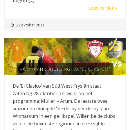
begon […]
Lees verder »
23 oktober 2023
VOORAANKONDIGING: 2X “EL CLÁSICO”
De ‘El Clasico’ van Súd West Fryslân staat
zaterdag 28 oktober a.s. weer op het
programma: Mulier – Arum. De laatste twee
seizoenen eindigde “de derby der derby’s” in
Witmarsum in een gelijkspel. Willen beide clubs
zich in de bovenste regionen in deze vijfde