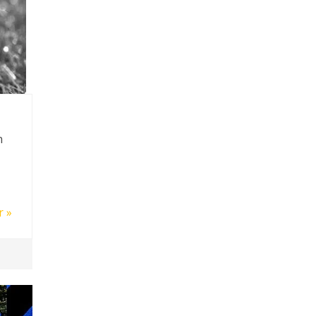
n
r »