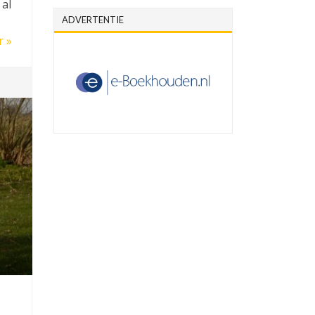
 al
ADVERTENTIE
r »