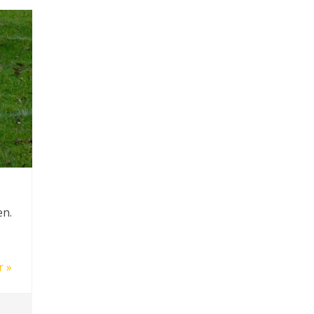
en.
r »