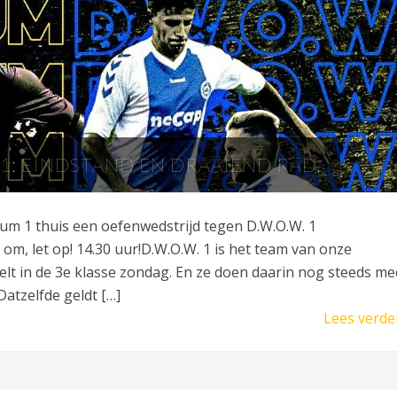
. 1: EINDSTAND EN DRAAIEND RAD.
um 1 thuis een oefenwedstrijd tegen D.W.O.W. 1
om, let op! 14.30 uur!D.W.O.W. 1 is het team van onze
elt in de 3e klasse zondag. En ze doen daarin nog steeds me
Datzelfde geldt […]
Lees verde