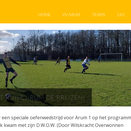
HOME
VV ARUM
TEAMS
SJO
 RUIM, ARUM DE PRIJZEN!
r een speciale oefenwedstrijd voor Arum 1 op het programm
ink kwam met zijn D.W.O.W. (Door Wilskracht Overwonnen