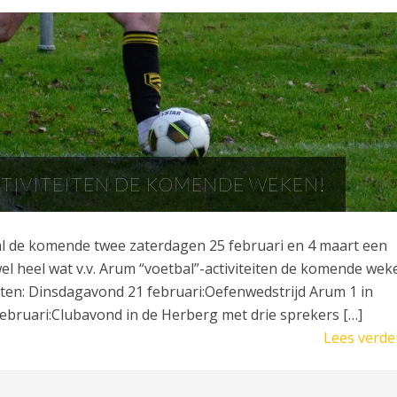
CTIVITEITEN DE KOMENDE WEKEN!
l de komende twee zaterdagen 25 februari en 4 maart een
l heel wat v.v. Arum “voetbal”-activiteiten de komende wek
iten: Dinsdagavond 21 februari:Oefenwedstrijd Arum 1 in
ebruari:Clubavond in de Herberg met drie sprekers […]
Lees verde