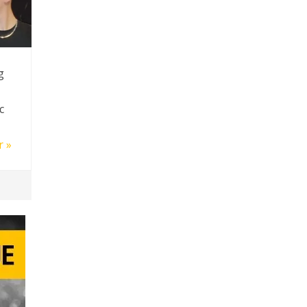
g
c
r »