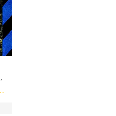
e
r »