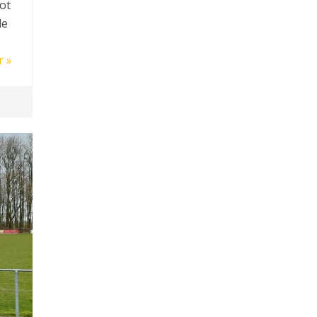
ot
de
r »