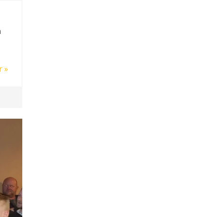
n
r »